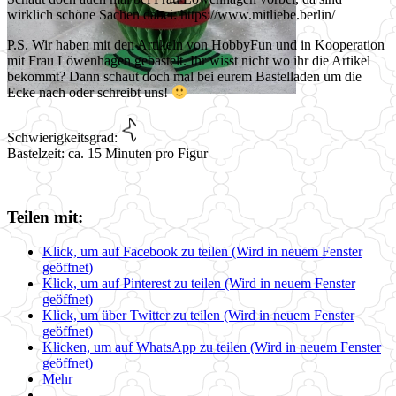
wirklich schöne Sachen dabei: https://www.mitliebe.berlin/
P.S. Wir haben mit den Artikeln von HobbyFun und in Kooperation
mit Frau Löwenhagen gebastelt. Ihr wisst nicht wo ihr die Artikel
bekommt? Dann schaut doch mal bei eurem Bastelladen um die
Ecke nach oder schreibt uns!
Schwierigkeitsgrad:
Bastelzeit: ca. 15 Minuten pro Figur
Teilen mit:
Klick, um auf Facebook zu teilen (Wird in neuem Fenster
geöffnet)
Klick, um auf Pinterest zu teilen (Wird in neuem Fenster
geöffnet)
Klick, um über Twitter zu teilen (Wird in neuem Fenster
geöffnet)
Klicken, um auf WhatsApp zu teilen (Wird in neuem Fenster
geöffnet)
Mehr