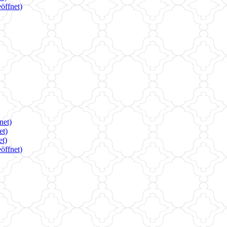
öffnet)
net)
et)
et)
öffnet)