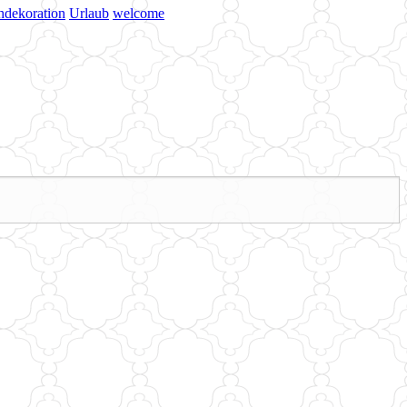
hdekoration
Urlaub
welcome