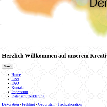
Herzlich Willkommen auf unserem Kreati
Menü
Home
Über
FAQ
Kontakt
Impressum
Datenschutzerklärung
Dekoration
·
Frühling
·
Geburtstag
·
Tischdekoration