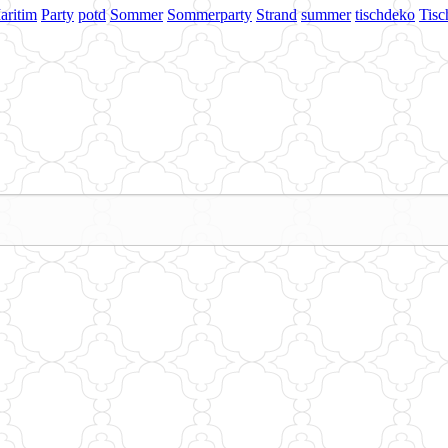
aritim
Party
potd
Sommer
Sommerparty
Strand
summer
tischdeko
Tisc