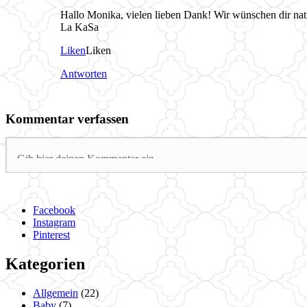
Hallo Monika, vielen lieben Dank! Wir wünschen dir natü
La KaSa
Liken
Liken
Antworten
Kommentar verfassen
Facebook
Instagram
Pinterest
Kategorien
Allgemein
(22)
Baby
(7)