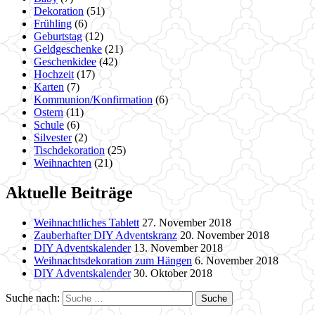
Dekoration
(51)
Frühling
(6)
Geburtstag
(12)
Geldgeschenke
(21)
Geschenkidee
(42)
Hochzeit
(17)
Karten
(7)
Kommunion/Konfirmation
(6)
Ostern
(11)
Schule
(6)
Silvester
(2)
Tischdekoration
(25)
Weihnachten
(21)
Aktuelle Beiträge
Weihnachtliches Tablett
27. November 2018
Zauberhafter DIY Adventskranz
20. November 2018
DIY Adventskalender
13. November 2018
Weihnachtsdekoration zum Hängen
6. November 2018
DIY Adventskalender
30. Oktober 2018
Suche nach: