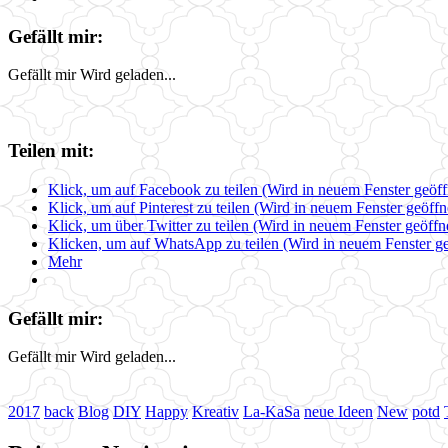
Gefällt mir:
Gefällt mir
Wird geladen...
Teilen mit:
Klick, um auf Facebook zu teilen (Wird in neuem Fenster geöff
Klick, um auf Pinterest zu teilen (Wird in neuem Fenster geöffn
Klick, um über Twitter zu teilen (Wird in neuem Fenster geöffn
Klicken, um auf WhatsApp zu teilen (Wird in neuem Fenster ge
Mehr
Gefällt mir:
Gefällt mir
Wird geladen...
2017
back
Blog
DIY
Happy
Kreativ
La-KaSa
neue Ideen
New
potd