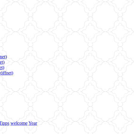
net)
et)
et)
öffnet)
Tipps
welcome
Year